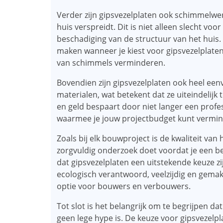
Verder zijn gipsvezelplaten ook schimmelwer
huis verspreidt. Dit is niet alleen slecht vo
beschadiging van de structuur van het huis.
maken wanneer je kiest voor gipsvezelplate
van schimmels verminderen.
Bovendien zijn gipsvezelplaten ook heel eenvo
materialen, wat betekent dat ze uiteindelijk t
en geld bespaart door niet langer een profes
waarmee je jouw projectbudget kunt vermi
Zoals bij elk bouwproject is de kwaliteit van 
zorgvuldig onderzoek doet voordat je een be
dat gipsvezelplaten een uitstekende keuze zi
ecologisch verantwoord, veelzijdig en gemakke
optie voor bouwers en verbouwers.
Tot slot is het belangrijk om te begrijpen d
geen lege hype is. De keuze voor gipsvezelpla