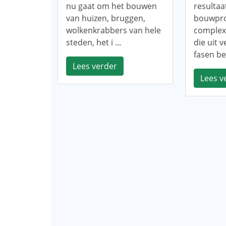
nu gaat om het bouwen
resulta
van huizen, bruggen,
bouwpro
wolkenkrabbers van hele
complex
steden, het i ...
die uit 
fasen bes
Lees verder
Lees v