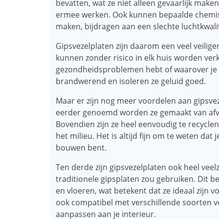
bevatten, wat ze niet alleen gevaarlijk ma
ermee werken. Ook kunnen bepaalde chemisc
maken, bijdragen aan een slechte luchtkwalite
Gipsvezelplaten zijn daarom een ​​veel veiliger
kunnen zonder risico in elk huis worden verk
gezondheidsproblemen hebt of waarover je k
brandwerend en isoleren ze geluid goed.
Maar er zijn nog meer voordelen aan gipsveze
eerder genoemd worden ze gemaakt van afv
Bovendien zijn ze heel eenvoudig te recycle
het milieu. Het is altijd fijn om te weten da
bouwen bent.
Ten derde zijn gipsvezelplaten ook heel veelzi
traditionele gipsplaten zou gebruiken. Dit b
en vloeren, wat betekent dat ze ideaal zijn v
ook compatibel met verschillende soorten v
aanpassen aan je interieur.