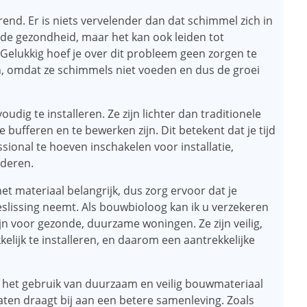
end. Er is niets vervelender dan dat schimmel zich in
or de gezondheid, maar het kan ook leiden tot
 Gelukkig hoef je over dit probleem geen zorgen te
n, omdat ze schimmels niet voeden en dus de groei
udig te installeren. Ze zijn lichter dan traditionele
e bufferen en te bewerken zijn. Dit betekent dat je tijd
sional te hoeven inschakelen voor installatie,
nderen.
het materiaal belangrijk, dus zorg ervoor dat je
slissing neemt. Als bouwbioloog kan ik u verzekeren
jn voor gezonde, duurzame woningen. Ze zijn veilig,
lijk te installeren, en daarom een ​​aantrekkelijke
at het gebruik van duurzaam en veilig bouwmateriaal
ten draagt ​​bij aan een betere samenleving. Zoals