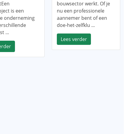
atEen
bouwsector werkt. Of je
ject is een
nu een professionele
e onderneming
aannemer bent of een
verschillende
doe-het-zelfklu ...
t ...
Lees verder
erder