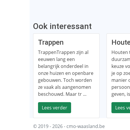
Ook interessant
Trappen
Houte
TrappenTrappen zijn al
Houten 
eeuwen lang een
duurzam
belangrijk onderdeel in
keuze vo
onze huizen en openbare
je op zo
gebouwen. Toch worden
manier 
ze vaak als aangenomen
persoonli
beschouwd. Maar tr ...
geven, is
Lees verder
Lees v
© 2019 - 2026 - cmo-waasland.be