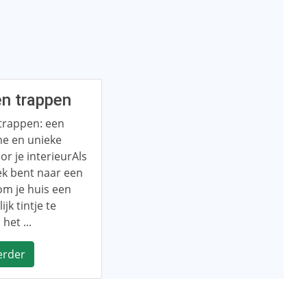
n trappen
trappen: een
e en unieke
or je interieurAls
ek bent naar een
om je huis een
jk tintje te
 het ...
erder