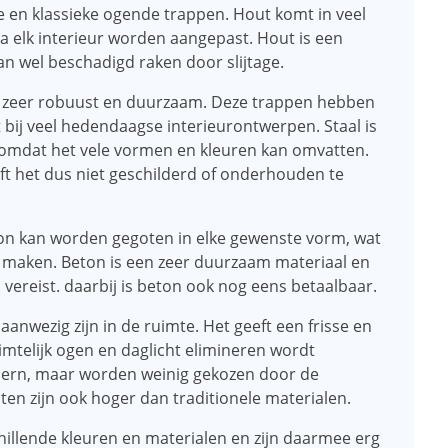
e en klassieke ogende trappen. Hout komt in veel
na elk interieur worden aangepast. Hout is een
n wel beschadigd raken door slijtage.
ijn zeer robuust en duurzaam. Deze trappen hebben
t bij veel hedendaagse interieurontwerpen. Staal is
 omdat het vele vormen en kleuren kan omvatten.
eft het dus niet geschilderd of onderhouden te
ton kan worden gegoten in elke gewenste vorm, wat
 maken. Beton is een zeer duurzaam materiaal en
vereist. daarbij is beton ook nog eens betaalbaar.
 aanwezig zijn in de ruimte. Het geeft een frisse en
uimtelijk ogen en daglicht elimineren wordt
dern, maar worden weinig gekozen door de
ten zijn ook hoger dan traditionele materialen.
illende kleuren en materialen en zijn daarmee erg