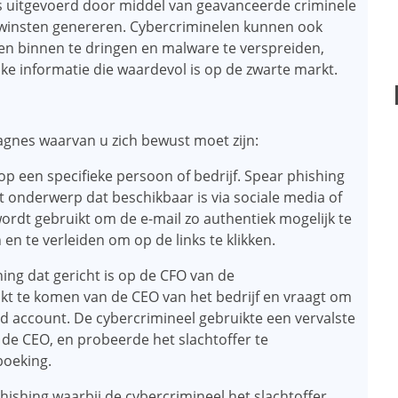
s uitgevoerd door middel van geavanceerde criminele
e winsten genereren. Cybercriminelen kunnen ook
 binnen te dringen en malware te verspreiden,
jke informatie die waardevol is op de zwarte markt.
agnes waarvan u zich bewust moet zijn:
 op een specifieke persoon of bedrijf. Spear phishing
t onderwerp dat beschikbaar is via sociale media of
rdt gebruikt om de e-mail zo authentiek mogelijk te
n en te verleiden om op de links te klikken.
hing dat gericht is op de CFO van de
jkt te komen van de CEO van het bedrijf en vraagt ​​om
d account. De cybercrimineel gebruikte een vervalste
an de CEO, en probeerde het slachtoffer te
boeking.
hishing waarbij de cybercrimineel het slachtoffer