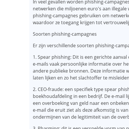
In veel gevallen worden phishing-campagne
netwerken die miljoenen euro's aan illegal
phishing-campagnes gebruiken om netwerken
waardoor ze toegang krijgen tot vertrouweli
Soorten phishing-campagnes
Er zijn verschillende soorten phishing-camp
1. Spear phishing: Dit is een gerichte aanval
e-mails vaak persoonlijke informatie over he
andere publieke bronnen. Deze informatie wo
laten lijken en zo het slachtoffer te misleide
2. CEO-fraude: een specifiek type spear phis
boekhoudafdeling in een bedrijf. De e-mail li
een ​​overboeking van geld naar een onbeken
e-mail die eruit ziet als deze afkomstig is v
ondermijnen van de legitimiteit van de over
3. Pharming: dit is een versnelde vorm van p